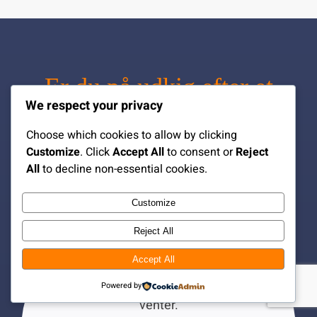
Er du på udkig efter et
We respect your privacy
bestemt format?
Choose which cookies to allow by clicking
Customize
. Click
Accept All
to consent or
Reject
All
to decline non-essential cookies.
Hvis din begivenhed passer ind i en klarere
kategori, kan du fortsætte her:
Customize
Reject All
KICKOFF
Accept All
Saml holdet, og slå tonen an for det, der
Powered by
venter.