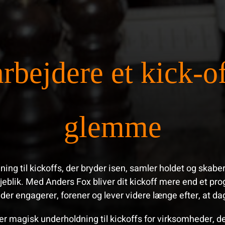
bejdere et kick-off
glemme
ng til kickoffs, der bryder isen, samler holdet og skaber
 øjeblik. Med Anders Fox bliver dit kickoff mere end et pro
 der engagerer, forener og lever videre længe efter, at dag
er magisk underholdning til kickoffs for virksomheder, d