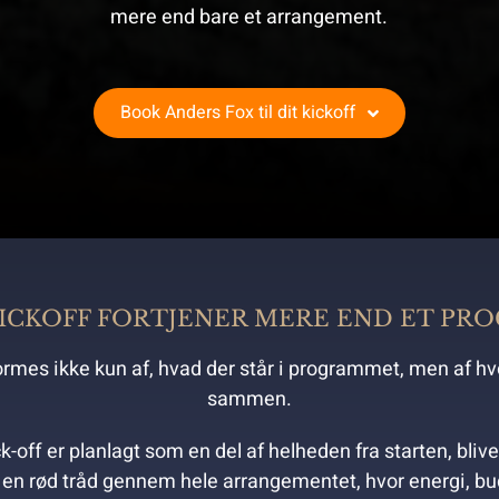
mere end bare et arrangement.
Book Anders Fox til dit kickoff
KICKOFF FORTJENER MERE END ET PR
f formes ikke kun af, hvad der står i programmet, men af 
sammen.
ck-off er planlagt som en del af helheden fra starten, bli
 en rød tråd gennem hele arrangementet, hvor energi, b